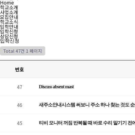
Home
학교소개
사업소개
모집안내
학교소식
입학안내
입학신청
상담신청
입학신청
Total 47건
1 페이지
번호
47
Discuss absent mast
46
새주소안내시스템 써보니 주소 하나 찾는 것도 
45
티비 모니터 꺼짐 반복될 때 바로 수리 맡기기 전에