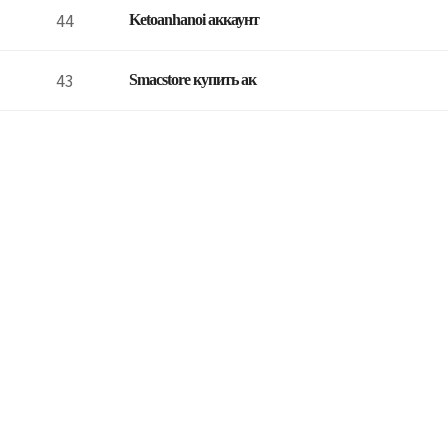
44
Ketoanhanoi аккаунт
43
Smacstore купить ак
42
Smacstore - купить
41
Accmarket купить ак
40
Accmarket VIP - куп
39
Casino-Games Inform
38
Casino-Games Slots
37
Ketoanhanoi купить