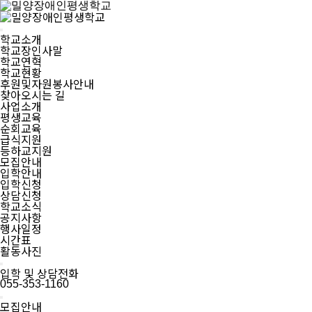
학교소개
학교장인사말
학교연혁
학교현황
후원및자원봉사안내
찾아오시는 길
사업소개
평생교육
순회교육
급식지원
등하교지원
모집안내
입학안내
입학신청
상담신청
학교소식
공지사항
행사일정
시간표
활동사진
입학 및 상담전화
055-353-1160
모집안내